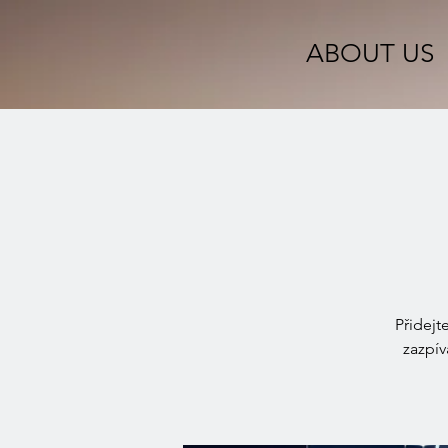
ABOUT US
Přidejt
zazpív