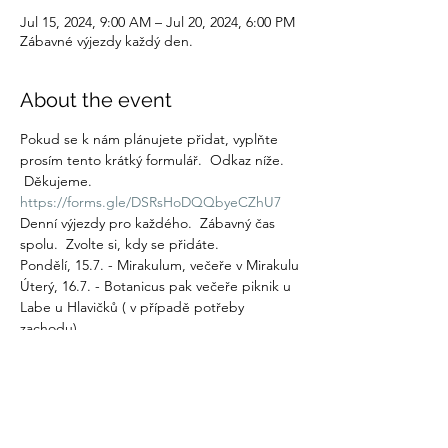
Jul 15, 2024, 9:00 AM – Jul 20, 2024, 6:00 PM
Zábavné výjezdy každý den.
About the event
Pokud se k nám plánujete přidat, vyplňte 
prosím tento krátký formulář.  Odkaz níže. 
 Děkujeme.
https://forms.gle/DSRsHoDQQbyeCZhU7
Denní výjezdy pro každého.  Zábavný čas 
spolu.  Zvolte si, kdy se přidáte.
Pondělí, 15.7. - Mirakulum, večeře v Mirakulu
Úterý, 16.7. - Botanicus pak večeře piknik u 
Labe u Hlavičků ( v případě potřeby 
zachodu)
Středa. 17.7 -  Dvůr Králové Zoo.  Večeře 
poblíž Zoo. Něco na upečení na ohni
Show More