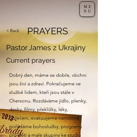
ME
NU
PRAYERS
< Back
Pastor James z Ukrajiny
Current prayers
Dobrý den, máme se dobře, všichni
jsou živí a zdraví. Pokračujeme ve
službě lidem, kteří jsou stále v
Chersonu. Rozdáváme jídlo, plenky,
desky, filmy, překližky, léky,
oblečení, evakuujeme nemocné,
pořádáme bohoslužby, programy
pro děti a malé skupiny ke studiu