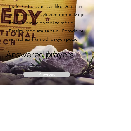
Bible. Ostřelování zesílilo. Děti tráví
většinu času v azylovém domě. Moje
žena Liudmyla porodí za měsíc.
Prosím, modlete se za ni. Porodnice
se nachází 1 km od ruských pozic.
Answered prayers
Previous
Next
Remedy International Church